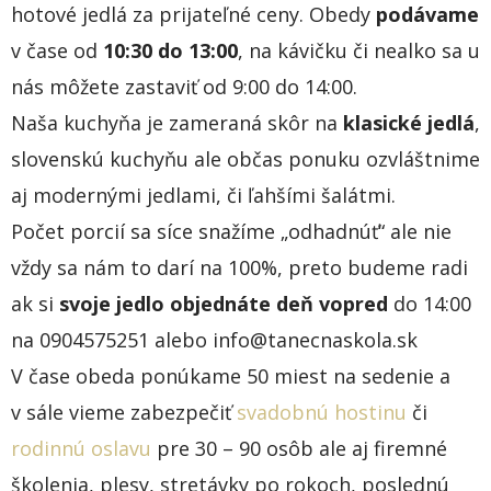
hotové jedlá za prijateľné ceny. Obedy
podávame
v čase od
10:30 do 13:00
, na kávičku či nealko sa u
nás môžete zastaviť od 9:00 do 14:00.
Naša kuchyňa je zameraná skôr na
klasické jedlá
,
slovenskú kuchyňu ale občas ponuku ozvláštnime
aj modernými jedlami, či ľahšími šalátmi.
Počet porcií sa síce snažíme „odhadnúť“ ale nie
vždy sa nám to darí na 100%, preto budeme radi
ak si
svoje jedlo objednáte deň vopred
do 14:00
na 0904575251 alebo info@tanecnaskola.sk
V čase obeda ponúkame 50 miest na sedenie a
v sále vieme zabezpečiť
svadobnú hostinu
či
rodinnú oslavu
pre 30 – 90 osôb ale aj firemné
školenia, plesy, stretávky po rokoch, poslednú