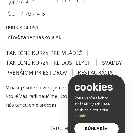
IČO: 17 787 416
0903 804 051
info@tanecnaskola.sk
TANEČNÉ KURZY PRE MLÁDEŽ
TANEČNÉ KURZY PRE DOSPELÝCH
SVADBY
PRENÁJOM PRIESTOROV
REŠTAURÁCIA
cookies
V našej škole sa venujeme spoločenským tancom,
ktoré Vás radi naučíme. Kto neskúsi nevie. Príďte – u
Používáním těchto
nás tancujeme srdcom.
stránek vyjadřujete
souhlas s využitím
cookies.
Darujte tanec
SÚHLASÍM