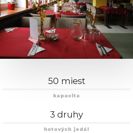
50 miest
kapacita
3 druhy
hotových jedál