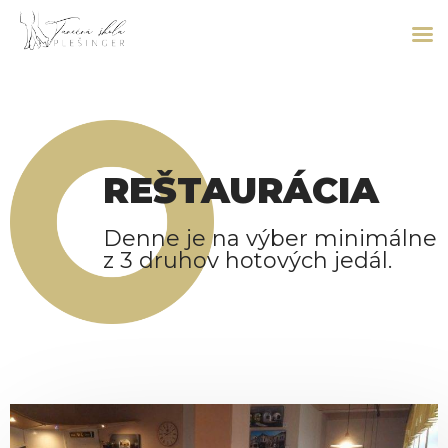
REŠTAURÁCIA
Denne je na výber minimálne
z 3 druhov hotových jedál.